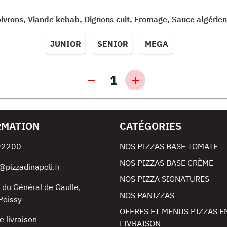
ivrons, Viande kebab, Oignons cuit, Fromage, Sauce algérie
JUNIOR
SENIOR
MEGA
1
RMATION
CATÉGORIES
92200
NOS PIZZAS BASE TOMATE
NOS PIZZAS BASE CRÈME
@pizzadinapoli.fr
NOS PIZZA SIGNATURES
 du Général de Gaulle
,
NOS PANIZZAS
Poissy
OFFRES ET MENUS PIZZAS E
e livraison
LIVRAISON