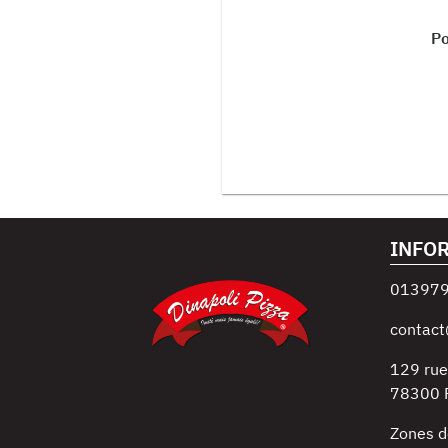
Po
INFO
01397
contact
129 rue
78300
Zones d