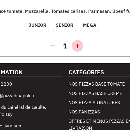
ce tomate, Mozzarella, Tomates cerises, Parmesan, Boeuf 
JUNIOR
SENIOR
MEGA
1
RMATION
CATÉGORIES
92200
NOS PIZZAS BASE TOMATE
NOS PIZZAS BASE CRÈME
@pizzadinapoli.fr
NOS PIZZA SIGNATURES
 du Général de Gaulle
,
NOS PANIZZAS
Poissy
OFFRES ET MENUS PIZZAS E
e livraison
LIVRAISON