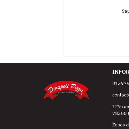
Sau
INFO
01397
contact
129 rue
78300
Zones d