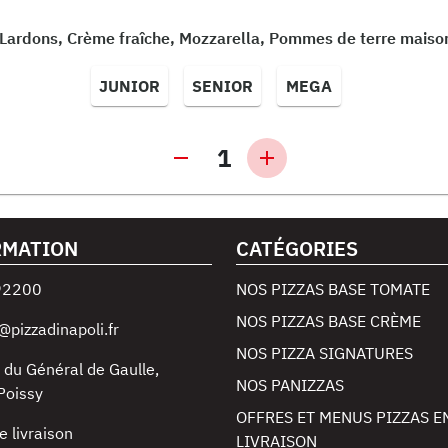
 Lardons, Crème fraîche, Mozzarella, Pommes de terre maiso
JUNIOR
SENIOR
MEGA
1
RMATION
CATÉGORIES
92200
NOS PIZZAS BASE TOMATE
NOS PIZZAS BASE CRÈME
@pizzadinapoli.fr
NOS PIZZA SIGNATURES
 du Général de Gaulle
,
NOS PANIZZAS
Poissy
OFFRES ET MENUS PIZZAS E
e livraison
LIVRAISON