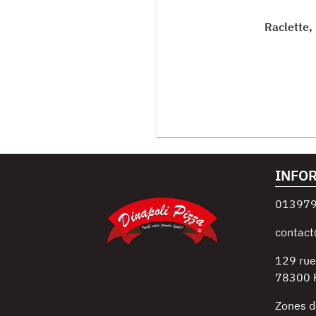
Raclette,
INFO
01397
contact
129 rue
78300
Zones d